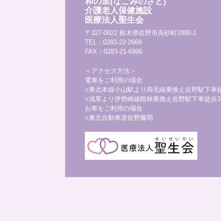
和の里(なごみのさと)
介護老人保健施設
医療法人聖生会
〒327-0022 栃木県佐野市高砂町2800-1
TEL：0283-22-2669
FAX：0283-21-6999
＜アクセス方法＞
電車をご利用の場合
○東北本線小山駅より両毛線乗換え佐野駅下車
○浅草より伊勢崎線館林乗換え佐野駅下車徒歩3
お車をご利用の場合
○東北自動車道佐野藤岡